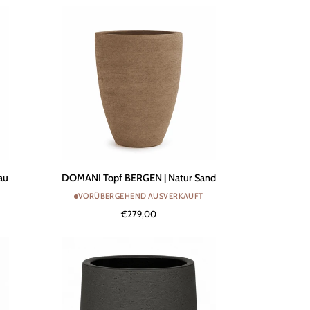
Sumpf
DOMANI
au
DOMANI Topf BERGEN | Natur Sand
Topf
VORÜBERGEHEND AUSVERKAUFT
BERGEN
€279,00
|
Natur
Sand