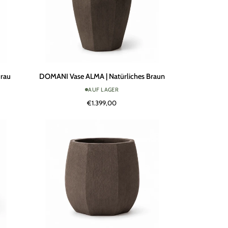
DOMANI
Grau
DOMANI Vase ALMA | Natürliches Braun
Vase
AUF LAGER
ALMA
€1.399,00
|
Natürliches
Braun