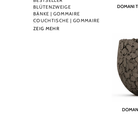
BESTSELLER
DOMANI
DOMANI Top
BLÜTENZWEIGE
Topf
BÄNKE | GOMMAIRE
"TEXEL"
COUCHTISCHE | GOMMAIRE
|
ZEIG MEHR
Natural
White
DOMANI
DOMANI 
Topf
LAVA
|
Naturbraun