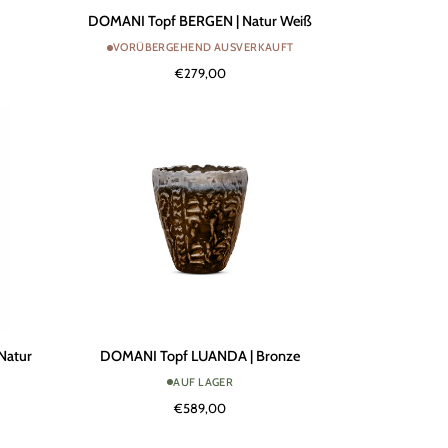
DOMANI
DOMANI Topf BERGEN | Natur Weiß
Topf
VORÜBERGEHEND AUSVERKAUFT
BERGEN
€279,00
|
Natur
Weiß
DOMANI
Natur
DOMANI Topf LUANDA | Bronze
Topf
AUF LAGER
LUANDA
€589,00
|
Bronze