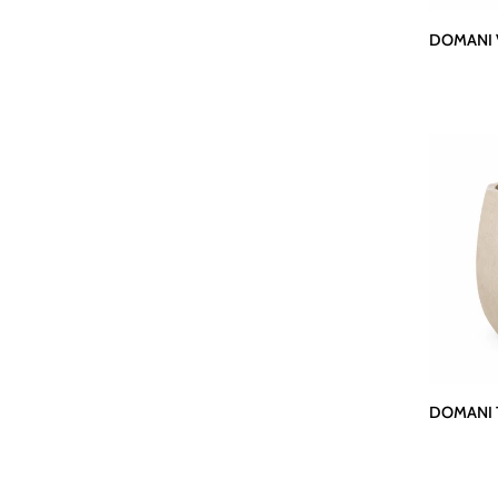
DOMANI
DOMANI V
Vase
ALMA
|
Natural
White
DOMANI
DOMANI T
Topf
ALMA
|
Natural