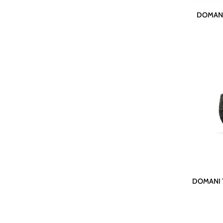
DOMANI
DOMANI 
Topf
HAVANA
|
Muschel
DOMANI
DOMANI T
Topf
LAVA
|
Natur