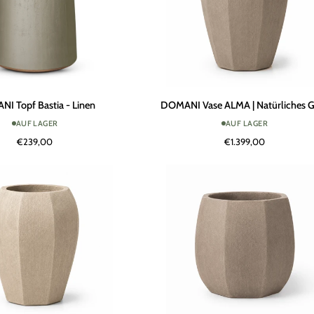
DOMANI
I Topf Bastia - Linen
DOMANI Vase ALMA | Natürliches 
Vase
AUF LAGER
AUF LAGER
ALMA
€239,00
€1.399,00
|
Natürliches
Grau