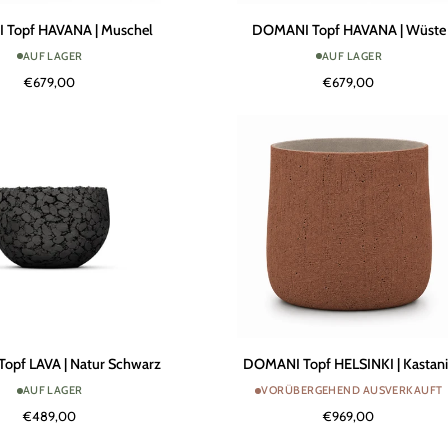
DOMANI
Topf HAVANA | Muschel
DOMANI Topf HAVANA | Wüste
Topf
AUF LAGER
AUF LAGER
HAVANA
€679,00
€679,00
|
Wüste
DOMANI
opf LAVA | Natur Schwarz
DOMANI Topf HELSINKI | Kastan
Topf
AUF LAGER
VORÜBERGEHEND AUSVERKAUFT
HELSINKI
€489,00
€969,00
|
Kastanie