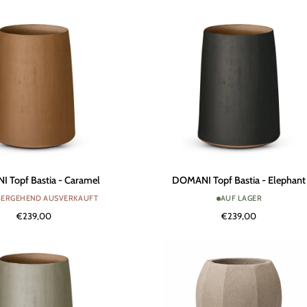
Boon
|
Natur
Weiß
DOMANI
 Topf Bastia - Caramel
DOMANI Topf Bastia - Elephant
Topf
ERGEHEND AUSVERKAUFT
AUF LAGER
Bastia
€239,00
€239,00
-
Elephant