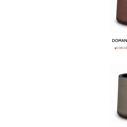
DOMANI
DOMANI 
Topf
VORÜB
HAVANA
|
Pflaume