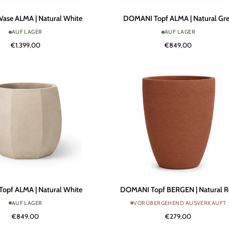
DOMANI
ase ALMA | Natural White
DOMANI Topf ALMA | Natural Gr
Topf
AUF LAGER
AUF LAGER
ALMA
€1.399,00
€849,00
|
Natural
Grey
DOMANI
opf ALMA | Natural White
DOMANI Topf BERGEN | Natural 
Topf
AUF LAGER
VORÜBERGEHEND AUSVERKAUFT
BERGEN
€849,00
€279,00
|
Natural