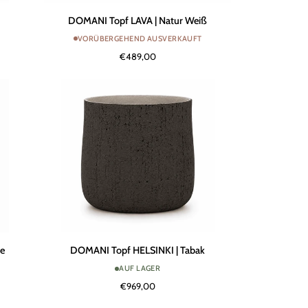
DOMANI
DOMANI Topf LAVA | Natur Weiß
Topf
VORÜBERGEHEND AUSVERKAUFT
LAVA
€489,00
|
Natur
Weiß
DOMANI
ie
DOMANI Topf HELSINKI | Tabak
Topf
AUF LAGER
HELSINKI
€969,00
|
Tabak