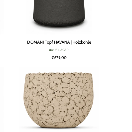
DOMANI
DOMANI Topf HAVANA | Holzkohle
Topf
AUF LAGER
HAVANA
€679,00
|
Holzkohle