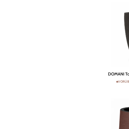
White
DOMANI
DOMANI Top
Topf
VORÜB
BERGEN
|
Natur
Schwarz