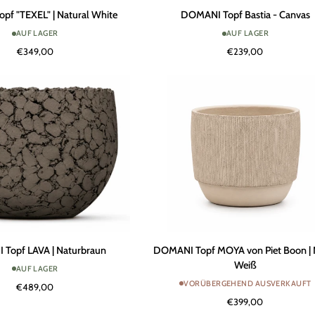
DOMANI
f "TEXEL" | Natural White
DOMANI Topf Bastia - Canvas
Topf
AUF LAGER
AUF LAGER
Bastia
€349,00
€239,00
-
Canvas
DOMANI
Topf LAVA | Naturbraun
DOMANI Topf MOYA von Piet Boon | 
Topf
Weiß
AUF LAGER
MOYA
VORÜBERGEHEND AUSVERKAUFT
€489,00
von
€399,00
Piet