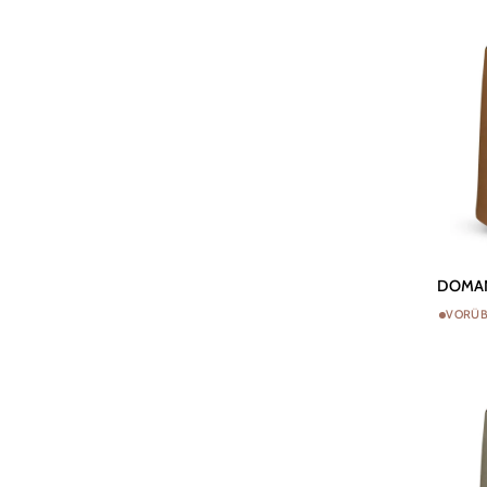
DOMANI
DOMANI
Topf
VORÜB
Bastia
-
Caramel