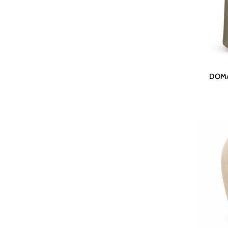
DOMANI
DOMAN
Topf
Bastia
-
Linen