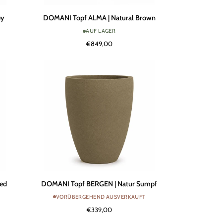
DOMANI
ey
DOMANI Topf ALMA | Natural Brown
Topf
AUF LAGER
ALMA
€849,00
|
Natural
Brown
DOMANI
Red
DOMANI Topf BERGEN | Natur Sumpf
Topf
VORÜBERGEHEND AUSVERKAUFT
BERGEN
€339,00
|
Natur