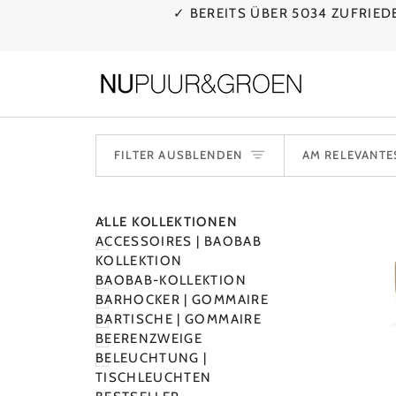
Direkt
✓ BEREITS ÜBER 5034 ZUFRIE
zum
Inhalt
SORT
FILTER AUSBLENDEN
AM RELEVANTE
N
N
M
E
N
Ü
E
X
P
A
N
D
I
E
R
E
M
E
N
Ü
A
U
S
B
L
E
N
D
E
ALLE KOLLEKTIONEN
ACCESSOIRES | BAOBAB
KOLLEKTION
BAOBAB-KOLLEKTION
BARHOCKER | GOMMAIRE
BARTISCHE | GOMMAIRE
BEERENZWEIGE
BELEUCHTUNG |
TISCHLEUCHTEN