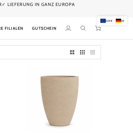
R
✓ LIEFERUNG IN GANZ EUROPA
E
EUR €
DE
E FILIALEN
GUTSCHEIN
Mein
Suchen
Einkaufswagen
Account