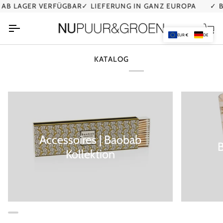
Direkt
B LAGER VERFÜGBAR
✓ LIEFERUNG IN GANZ EUROPA
✓ BE
zum
Inhalt
Ei
EUR €
DE
KATALOG
Accessoires | Baobab
Kollektion