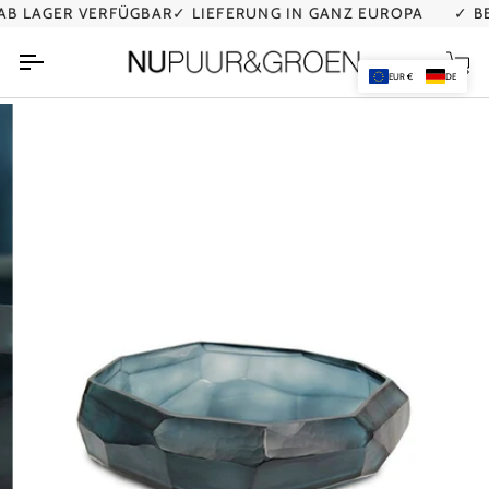
Direkt
 LAGER VERFÜGBAR
✓ LIEFERUNG IN GANZ EUROPA
✓ BER
zum
Inhalt
Ei
EUR €
DE