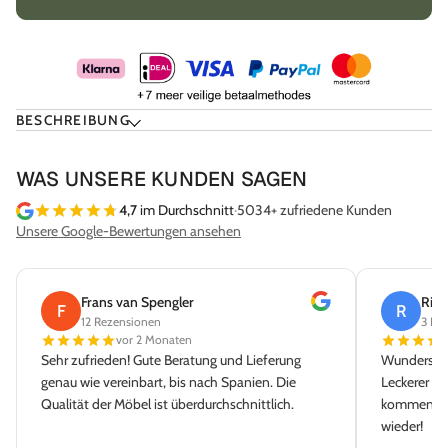
BESCHREIBUNG
WAS UNSERE KUNDEN SAGEN
4,7
im Durchschnitt
·
5034+ zufriedene Kunden
Unsere Google-Bewertungen ansehen
Frans van Spengler
Rick
F
R
12 Rezensionen
3 Re
vor 2 Monaten
Sehr zufrieden! Gute Beratung und Lieferung
Wunderschö
genau wie vereinbart, bis nach Spanien. Die
Leckerer K
Qualität der Möbel ist überdurchschnittlich.
kommen auf
wieder!