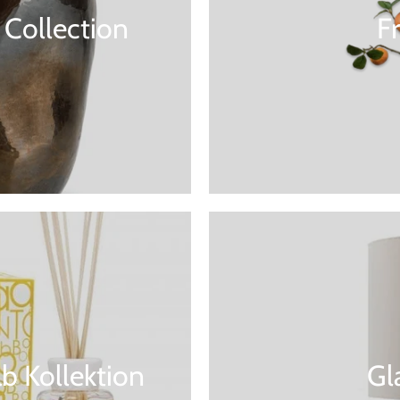
Collection
F
b Kollektion
Gl