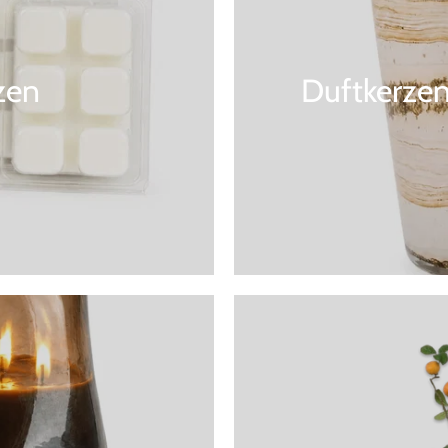
zen
Duftkerzen