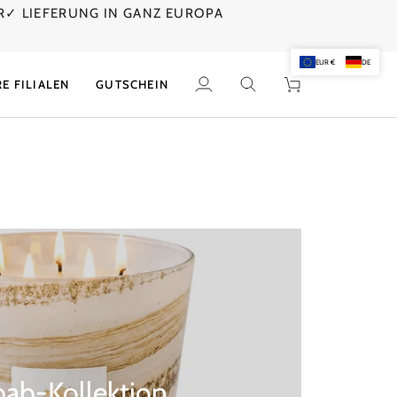
R
✓ LIEFERUNG IN GANZ EUROPA
E
EUR €
DE
E FILIALEN
GUTSCHEIN
Mein
Suchen
Einkaufswagen
Account
ab-Kollektion