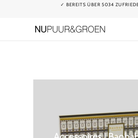
Direkt
✓ BEREITS ÜBER 5034 ZUFRIE
zum
Inhalt
Accessoires | Baobab