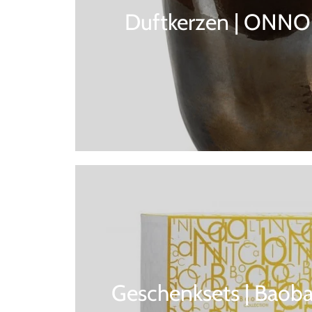
Duftkerzen | ONNO 
Geschenksets | Baoba