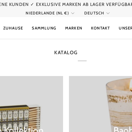
DENE KUNDEN
✓ EXKLUSIVE MARKEN AB LAGER VERFÜGBA
WÄHRUNG
SPRACH
NIEDERLANDE (NL €)
DEUTSCH
ZUHAUSE
SAMMLUNG
MARKEN
KONTAKT
UNSER
KATALOG
 Kollektion
Baob