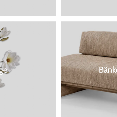
ge
Bänk