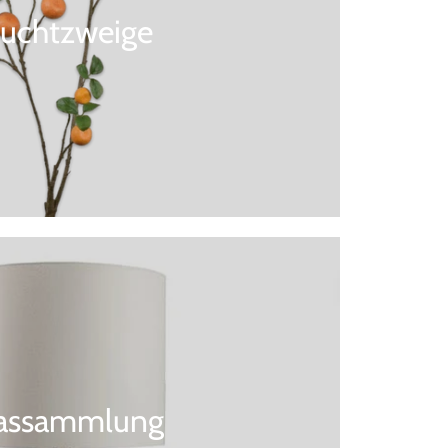
ruchtzweige
assammlung