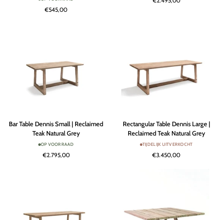
€2.495,00
Teak
|
€545,00
Natural
Reclaimed
Grey
Teak
/
Natural
PE
Grey
Wicker
Antique
Weed
Bar
Rectangular
Bar Table Dennis Small | Reclaimed
Rectangular Table Dennis Large |
Table
Table
Teak Natural Grey
Reclaimed Teak Natural Grey
Dennis
Dennis
OP VOORRAAD
TIJDELIJK UITVERKOCHT
Small
Large
€2.795,00
€3.450,00
|
|
Reclaimed
Reclaimed
Teak
Teak
Natural
Natural
Grey
Grey