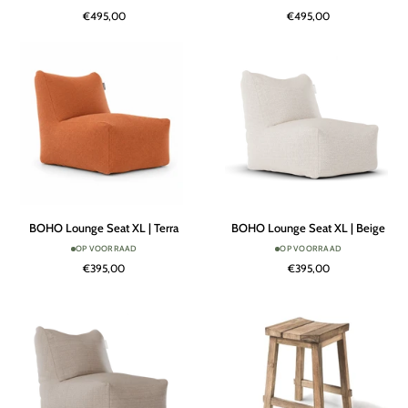
Chair
Chair
€495,00
€495,00
|
|
Taupe
Beige
BOHO
BOHO
BOHO Lounge Seat XL | Terra
BOHO Lounge Seat XL | Beige
Lounge
Lounge
OP VOORRAAD
OP VOORRAAD
Seat
Seat
€395,00
€395,00
XL
XL
|
|
Terra
Beige