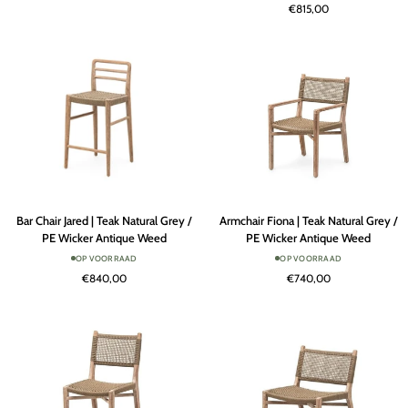
€815,00
Natural
Natural
Grey
Grey
/
PE
Wicker
Antique
Weed
Bar
Armchair
Bar Chair Jared | Teak Natural Grey /
Armchair Fiona | Teak Natural Grey /
Chair
Fiona
PE Wicker Antique Weed
PE Wicker Antique Weed
Jared
|
OP VOORRAAD
OP VOORRAAD
|
Teak
€840,00
€740,00
Teak
Natural
Natural
Grey
Grey
/
/
PE
PE
Wicker
Wicker
Antique
Antique
Weed
Weed