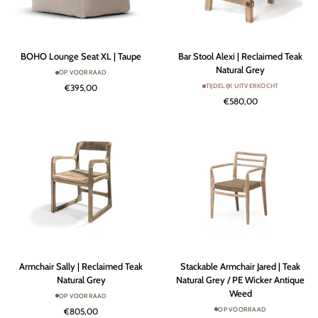
BOHO
Bar
BOHO Lounge Seat XL | Taupe
Bar Stool Alexi | Reclaimed Teak
Lounge
Stool
Natural Grey
OP VOORRAAD
Seat
Alexi
TIJDELIJK UITVERKOCHT
€395,00
XL
|
€580,00
|
Reclaimed
Taupe
Teak
Natural
Grey
Armchair
Stackable
Armchair Sally | Reclaimed Teak
Stackable Armchair Jared | Teak
Sally
Armchair
Natural Grey
Natural Grey / PE Wicker Antique
|
Jared
Weed
OP VOORRAAD
Reclaimed
|
OP VOORRAAD
€805,00
Teak
Teak