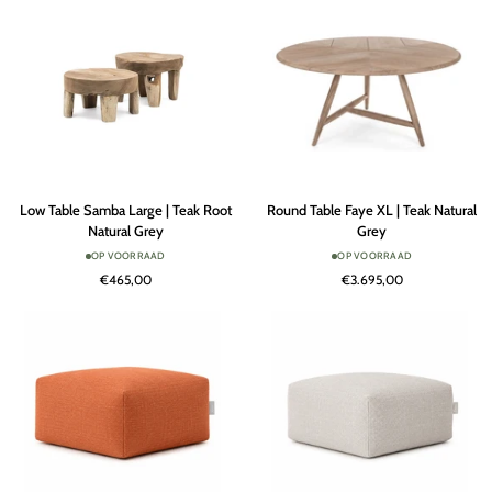
Remover
Terra
Low
Round
Low Table Samba Large | Teak Root
Round Table Faye XL | Teak Natural
Table
Table
Natural Grey
Grey
Samba
Faye
OP VOORRAAD
OP VOORRAAD
Large
XL
€465,00
€3.695,00
|
|
Teak
Teak
Root
Natural
Natural
Grey
Grey