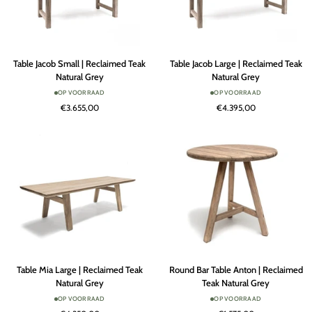
Table
Table
Table Jacob Small | Reclaimed Teak
Table Jacob Large | Reclaimed Teak
Jacob
Jacob
Natural Grey
Natural Grey
Small
Large
OP VOORRAAD
OP VOORRAAD
|
|
€3.655,00
€4.395,00
Reclaimed
Reclaimed
Teak
Teak
Natural
Natural
Grey
Grey
Table
Round
Table Mia Large | Reclaimed Teak
Round Bar Table Anton | Reclaimed
Mia
Bar
Natural Grey
Teak Natural Grey
Large
Table
OP VOORRAAD
OP VOORRAAD
|
Anton