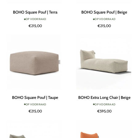
BOHO
BOHO
BOHO Square Pouf | Terra
BOHO Square Pouf | Beige
Square
Square
OP VOORRAAD
OP VOORRAAD
Pouf
Pouf
€215,00
€215,00
|
|
Terra
Beige
BOHO
BOHO
BOHO Square Pouf | Taupe
BOHO Extra Long Chair | Beige
Square
Extra
OP VOORRAAD
OP VOORRAAD
Pouf
Long
€215,00
€595,00
|
Chair
Taupe
|
Beige