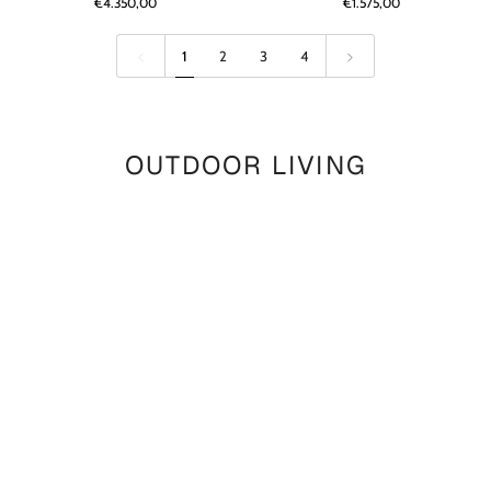
€4.350,00
€1.575,00
Reclaimed
|
Teak
Reclaimed
Natural
Teak
1
2
3
4
Grey
Natural
Grey
OUTDOOR LIVING