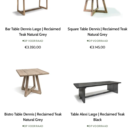
Bar
Square
Bar Table Dennis Large | Reclaimed
Square Table Dennis | Reclaimed Teak
Table
Table
Teak Natural Grey
Natural Grey
Dennis
Dennis
OP VOORRAAD
OP VOORRAAD
Large
|
€3.350,00
€3.145,00
|
Reclaimed
Reclaimed
Teak
Teak
Natural
Natural
Grey
Grey
Bistro
Table
Bistro Table Dennis | Reclaimed Teak
Table Alexi Large | Reclaimed Teak
Table
Alexi
Natural Grey
Black
Dennis
Large
OP VOORRAAD
OP VOORRAAD
|
|