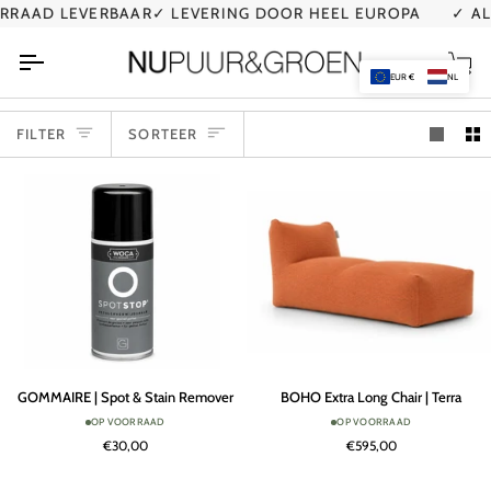
Ga
D LEVERBAAR
✓ LEVERING DOOR HEEL EUROPA
✓ AL MEE
naar
de
Wi
inhoud
EUR €
NL
SORTEER
FILTER
SORTEER
GOMMAIRE
BOHO
GOMMAIRE | Spot & Stain Remover
BOHO Extra Long Chair | Terra
|
Extra
OP VOORRAAD
OP VOORRAAD
Spot
Long
€30,00
€595,00
&
Chair
Stain
|