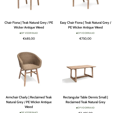
Chair
Easy
Chair Fiona | Teak Natural Grey / PE
Easy Chair Fiona | Teak Natural Grey /
Fiona
Chair
Wicker Antique Weed
PE Wicker Antique Weed
|
Fiona
OP VOORRAAD
OP VOORRAAD
Teak
|
€685,00
€750,00
Natural
Teak
Grey
Natural
/
Grey
PE
/
Wicker
PE
Antique
Wicker
Weed
Antique
Weed
Armchair
Rectangular
Armchair Charly | Reclaimed Teak
Rectangular Table Dennis Small |
Charly
Table
Natural Grey / PE Wicker Antique
Reclaimed Teak Natural Grey
|
Dennis
Weed
OP VOORRAAD
Reclaimed
Small
OP VOORRAAD