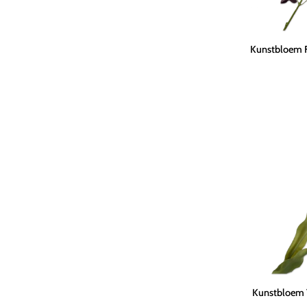
Kunstbloem
Kunstbloem Fr
Fritillaria
Tak
Bordeaux
|
111
cm
Kunstbloem
Kunstbloem T
Tulp