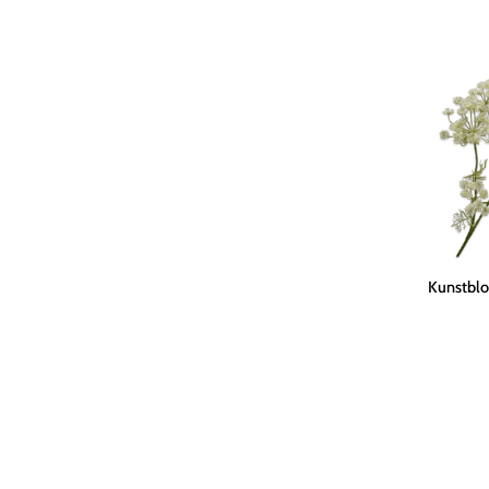
114
cm
Kunstbloem
Kunstblo
Dille
Tak
Wit
|
105
cm