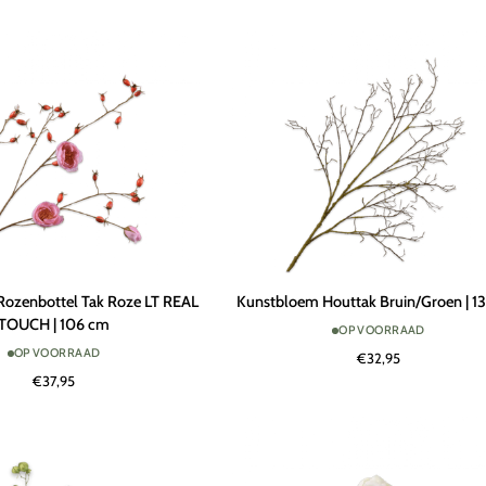
129
cm
Kunstbloem
ozenbottel Tak Roze LT REAL
Kunstbloem Houttak Bruin/Groen | 1
Houttak
TOUCH | 106 cm
OP VOORRAAD
Bruin/Groen
OP VOORRAAD
€32,95
|
€37,95
134
cm