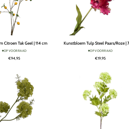
Kunstbloem
 Citroen Tak Geel | 114 cm
Kunstbloem Tulp Steel Paars/Roze | 
Tulp
OP VOORRAAD
OP VOORRAAD
Steel
€94,95
€19,95
Paars/Roze
|
71
cm