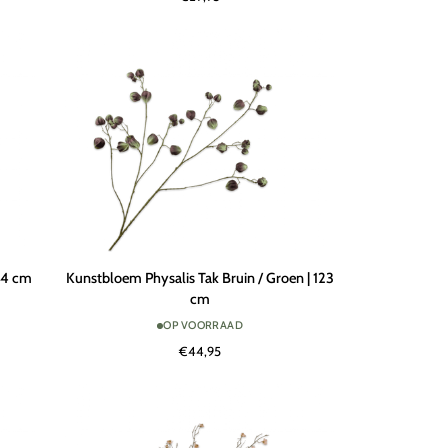
TOUCH
|
120
cm
Kunstbloem
34 cm
Kunstbloem Physalis Tak Bruin / Groen | 123
Physalis
cm
Tak
OP VOORRAAD
Bruin
€44,95
/
Groen
|
123
cm