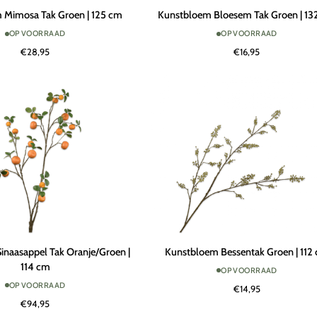
Kunstbloem
 Mimosa Tak Groen | 125 cm
Kunstbloem Bloesem Tak Groen | 13
Bloesem
OP VOORRAAD
OP VOORRAAD
Tak
€28,95
€16,95
Groen
|
132
cm
Kunstbloem
inaasappel Tak Oranje/Groen |
Kunstbloem Bessentak Groen | 112
Bessentak
114 cm
OP VOORRAAD
Groen
OP VOORRAAD
€14,95
|
€94,95
112