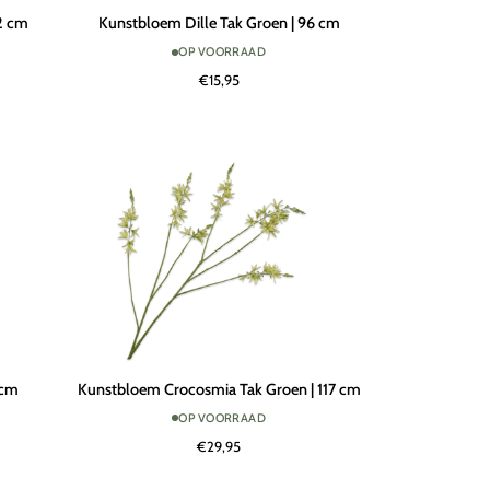
Kunstbloem
2 cm
Kunstbloem Dille Tak Groen | 96 cm
Dille
OP VOORRAAD
Tak
€15,95
Groen
|
96
cm
Kunstbloem
 cm
Kunstbloem Crocosmia Tak Groen | 117 cm
Crocosmia
OP VOORRAAD
Tak
€29,95
Groen
|