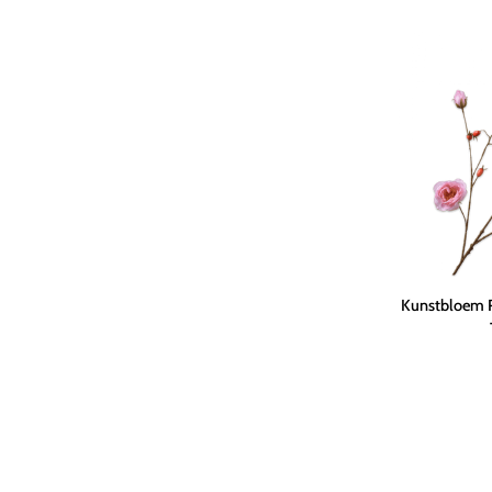
cm
Kunstbloem
Kunstbloem R
Rozenbottel
Tak
Roze
LT
REAL
TOUCH
|
106