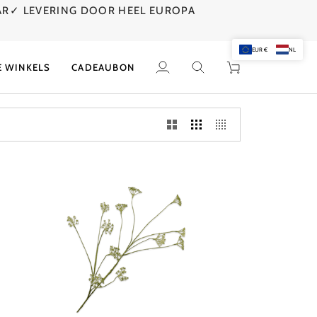
AR
✓ LEVERING DOOR HEEL EUROPA
EUR €
NL
E WINKELS
CADEAUBON
Mijn
Zoek
Winkelwagen
account