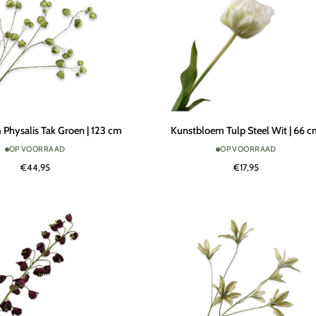
Kunstbloem
Physalis Tak Groen | 123 cm
Kunstbloem Tulp Steel Wit | 66 
Tulp
OP VOORRAAD
OP VOORRAAD
Steel
€44,95
€17,95
Wit
|
66
cm