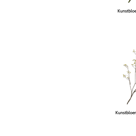
Kunstbloem
Kunstbloe
Dille
Tak
Groen
|
74
cm
Kunstbloem
Kunstbloem
Bessentak
Groen
|
136