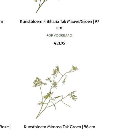
Kunstbloem
cm
Kunstbloem Fritillaria Tak Mauve/Groen | 97
Fritillaria
cm
Tak
OP VOORRAAD
Mauve/Groen
€21,95
|
97
cm
Kunstbloem
Roze |
Kunstbloem Mimosa Tak Groen | 96 cm
Mimosa