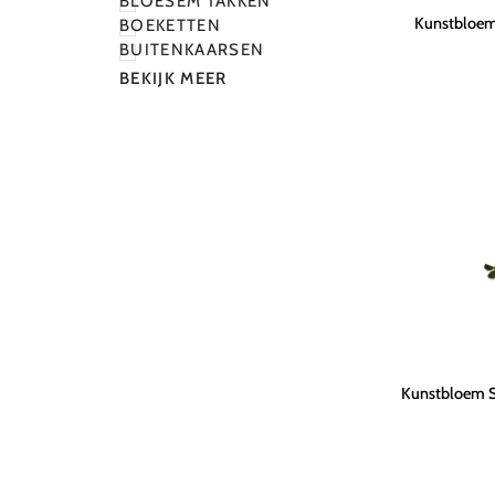
BLOESEM TAKKEN
Kunstbloem
Kunstbloem
BOEKETTEN
Mimosa
BUITENKAARSEN
Tak
BEKIJK MEER
Groen
|
125
cm
Kunstbloem
Kunstbloem S
Sinaasappel
Tak
Oranje/Groen
|