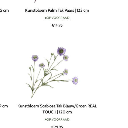
Kunstbloem
85 cm
Kunstbloem Palm Tak Paars | 123 cm
Palm
OP VOORRAAD
Tak
€14,95
Paars
|
123
cm
Kunstbloem
29 cm
Kunstbloem Scabiosa Tak Blauw/Groen REAL
Scabiosa
TOUCH | 120 cm
Tak
OP VOORRAAD
Blauw/Groen
€29,95
REAL