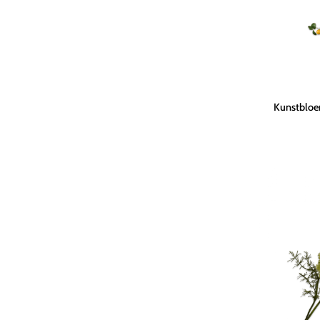
Kunstbloem
Kunstbloem
Citroen
Tak
Geel
|
114
cm