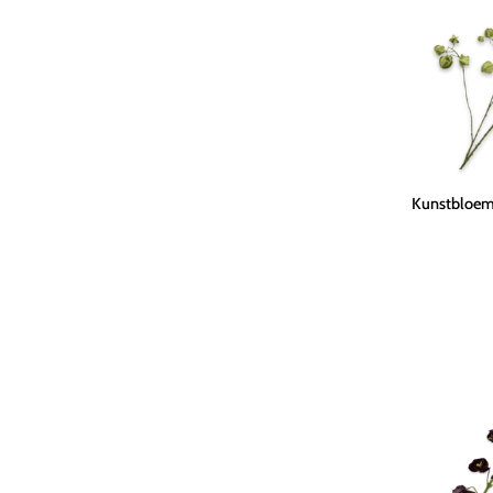
cm
Kunstbloem
Kunstbloem 
Physalis
Tak
Groen
|
123
cm