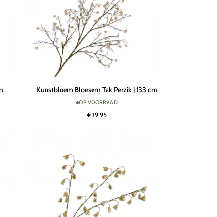
Kunstbloem
cm
Kunstbloem Bloesem Tak Perzik | 133 cm
Bloesem
OP VOORRAAD
Tak
€39,95
Perzik
|
133
cm