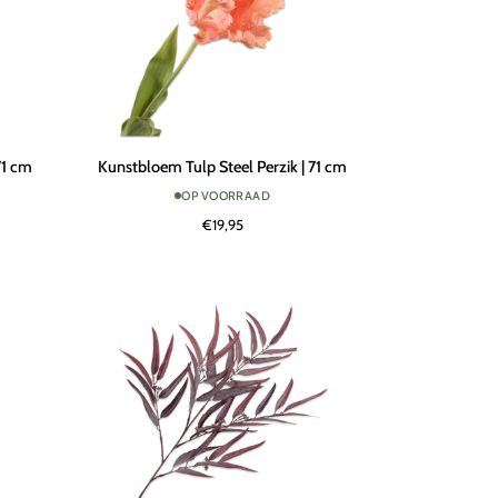
Kunstbloem
71 cm
Kunstbloem Tulp Steel Perzik | 71 cm
Tulp
OP VOORRAAD
Steel
€19,95
Perzik
|
71
cm