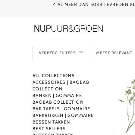
Ga
✓ AL MEER DAN 5034 TEVREDEN 
naar
de
inhoud
SORTE
VERBERG FILTERS
MEEST RELEVANT
N
M
E
N
U
U
I
T
V
O
U
W
E
V
E
R
B
E
R
G
M
E
N
U
ALL COLLECTIONS
ACCESSOIRES | BAOBAB
COLLECTION
BANKEN | GOMMAIRE
BAOBAB COLLECTION
BAR TAFELS | GOMMAIRE
BARKRUKKEN | GOMMAIRE
BESSEN TAKKEN
BEST SELLERS