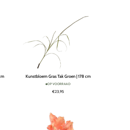
117
cm
Kunstbloem
 cm
Kunstbloem Gras Tak Groen | 178 cm
Gras
OP VOORRAAD
Tak
€23,95
Groen
|
178
cm