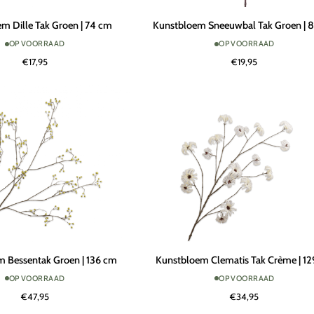
Kunstbloem
m Dille Tak Groen | 74 cm
Kunstbloem Sneeuwbal Tak Groen | 
Sneeuwbal
OP VOORRAAD
OP VOORRAAD
Tak
€17,95
€19,95
Groen
|
85
cm
Kunstbloem
 Bessentak Groen | 136 cm
Kunstbloem Clematis Tak Crème | 1
Clematis
OP VOORRAAD
OP VOORRAAD
Tak
€47,95
€34,95
Crème
|