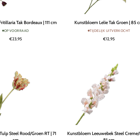
Kunstbloem
itillaria Tak Bordeaux | 111 cm
Kunstbloem Lelie Tak Groen | 85 
Lelie
OP VOORRAAD
TIJDELIJK UITVERKOCHT
Tak
€23,95
€12,95
Groen
|
85
cm
Kunstbloem
ulp Steel Rood/Groen RT | 71
Kunstbloem Leeuwebek Steel Creme/
Leeuwebek