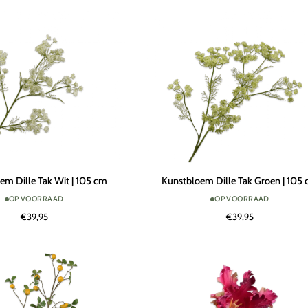
cm
Kunstbloem
em Dille Tak Wit | 105 cm
Kunstbloem Dille Tak Groen | 105
Dille
OP VOORRAAD
OP VOORRAAD
Tak
€39,95
€39,95
Groen
|
105
cm