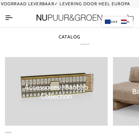
Ga
VOORRAAD LEVERBAAR
✓ LEVERING DOOR HEEL EUROPA
✓
naar
de
Wi
inhoud
EUR €
NL
CATALOG
Accessoires | Baobab
B
Collection