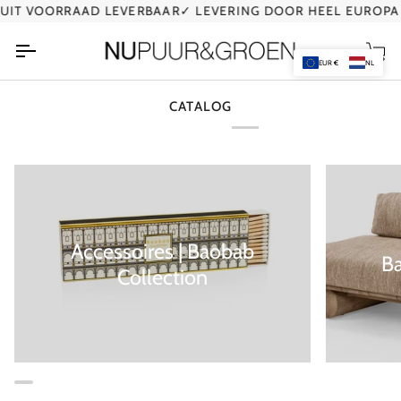
Ga
IT VOORRAAD LEVERBAAR
✓ LEVERING DOOR HEEL EUROPA
naar
de
Wi
inhoud
EUR €
NL
CATALOG
Accessoires | Baobab
B
Collection