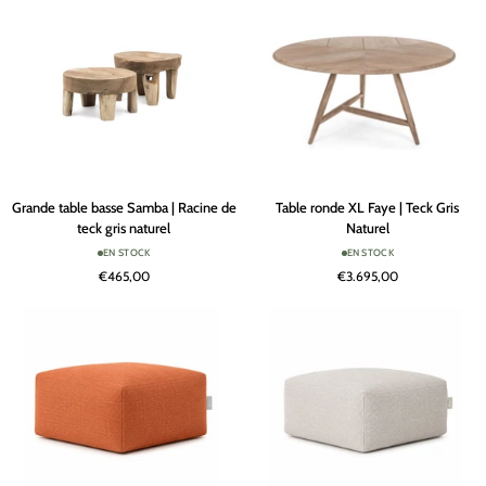
Stain
Terra
Grande
Table
Grande table basse Samba | Racine de
Table ronde XL Faye | Teck Gris
table
ronde
teck gris naturel
Naturel
basse
XL
EN STOCK
EN STOCK
Samba
Faye
€465,00
€3.695,00
|
|
Racine
Teck
de
Gris
teck
Naturel
gris
naturel