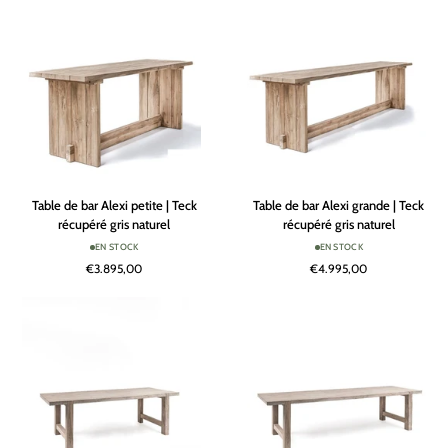
gris
noir
naturel
Table
Table
Table de bar Alexi petite | Teck
Table de bar Alexi grande | Teck
de
de
récupéré gris naturel
récupéré gris naturel
bar
bar
EN STOCK
EN STOCK
Alexi
Alexi
€3.895,00
€4.995,00
petite
grande
|
|
Teck
Teck
récupéré
récupéré
gris
gris
naturel
naturel