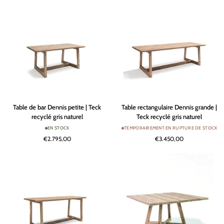
gris
Teck
naturel
recyclé
/
gris
Rotin
naturel
PE
Antique
Weed
Table
Table
Table de bar Dennis petite | Teck
Table rectangulaire Dennis grande |
de
rectangulaire
recyclé gris naturel
Teck recyclé gris naturel
bar
Dennis
EN STOCK
TEMPORAIREMENT EN RUPTURE DE STOCK
Dennis
grande
€2.795,00
€3.450,00
petite
|
|
Teck
Teck
recyclé
recyclé
gris
gris
naturel
naturel