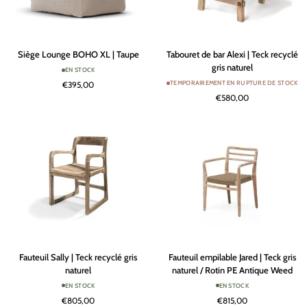
Siège
Tabouret
Siège Lounge BOHO XL | Taupe
Tabouret de bar Alexi | Teck recyclé
Lounge
de
gris naturel
EN STOCK
BOHO
bar
TEMPORAIREMENT EN RUPTURE DE STOCK
€395,00
XL
Alexi
€580,00
|
|
Taupe
Teck
recyclé
gris
naturel
Fauteuil
Fauteuil
Fauteuil Sally | Teck recyclé gris
Fauteuil empilable Jared | Teck gris
Sally
empilable
naturel
naturel / Rotin PE Antique Weed
|
Jared
EN STOCK
EN STOCK
Teck
|
€805,00
€815,00
recyclé
Teck