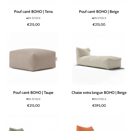
Pouf
Pouf
Pouf carré BOHO | Terra
Pouf carré BOHO | Beige
carré
carré
EN STOCK
EN STOCK
BOHO
BOHO
€215,00
€215,00
|
|
Terra
Beige
Pouf
Chaise
Pouf carré BOHO | Taupe
Chaise extra longue BOHO | Beige
carré
extra
EN STOCK
EN STOCK
BOHO
longue
€215,00
€595,00
|
BOHO
Taupe
|
Beige