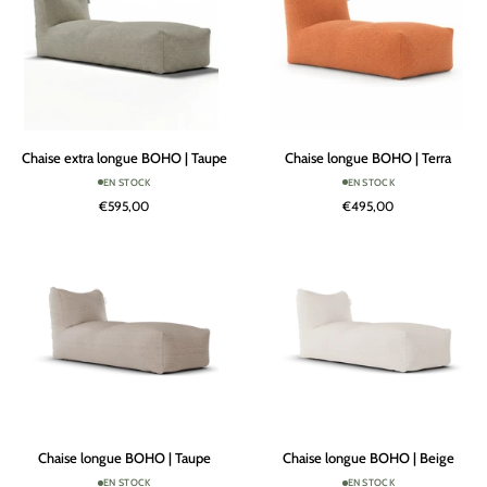
Chaise
Chaise
Chaise extra longue BOHO | Taupe
Chaise longue BOHO | Terra
extra
longue
EN STOCK
EN STOCK
longue
BOHO
€595,00
€495,00
BOHO
|
|
Terra
Taupe
Chaise
Chaise
Chaise longue BOHO | Taupe
Chaise longue BOHO | Beige
longue
longue
EN STOCK
EN STOCK