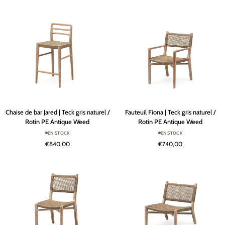
gris
gris
naturel
naturel
/
Rotin
PE
Antique
Weed
Chaise
Fauteuil
Chaise de bar Jared | Teck gris naturel /
Fauteuil Fiona | Teck gris naturel /
de
Fiona
Rotin PE Antique Weed
Rotin PE Antique Weed
bar
|
EN STOCK
EN STOCK
Jared
Teck
€840,00
€740,00
|
gris
Teck
naturel
gris
/
naturel
Rotin
/
PE
Rotin
Antique
PE
Weed
Antique
Weed