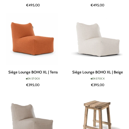
BOHO
BOHO
€495,00
€495,00
|
|
Taupe
Beige
Siège
Siège
Siège Lounge BOHO XL | Terra
Siège Lounge BOHO XL | Beige
Lounge
Lounge
EN STOCK
EN STOCK
BOHO
BOHO
€395,00
€395,00
XL
XL
|
|
Terra
Beige