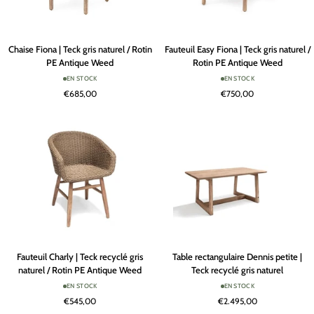
Chaise
Fauteuil
Chaise Fiona | Teck gris naturel / Rotin
Fauteuil Easy Fiona | Teck gris naturel /
Fiona
Easy
PE Antique Weed
Rotin PE Antique Weed
|
Fiona
EN STOCK
EN STOCK
Teck
|
€685,00
€750,00
gris
Teck
naturel
gris
/
naturel
Rotin
/
PE
Rotin
Antique
PE
Weed
Antique
Weed
Fauteuil
Table
Fauteuil Charly | Teck recyclé gris
Table rectangulaire Dennis petite |
Charly
rectangulaire
naturel / Rotin PE Antique Weed
Teck recyclé gris naturel
|
Dennis
EN STOCK
EN STOCK
Teck
petite
€545,00
€2.495,00
recyclé
|