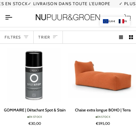
Passer
 STOCK
✓ LIVRAISON DANS TOUTE L'EUROPE
✓ PLUS DE 5
au
contenu
Pan
EUR €
FR
TRIER
FILTRES
TRIER
GOMMAIRE
Chaise
GOMMAIRE | Détachant Spot & Stain
Chaise extra longue BOHO | Terra
|
extra
EN STOCK
EN STOCK
Détachant
longue
€30,00
€595,00
Spot
BOHO
&
|