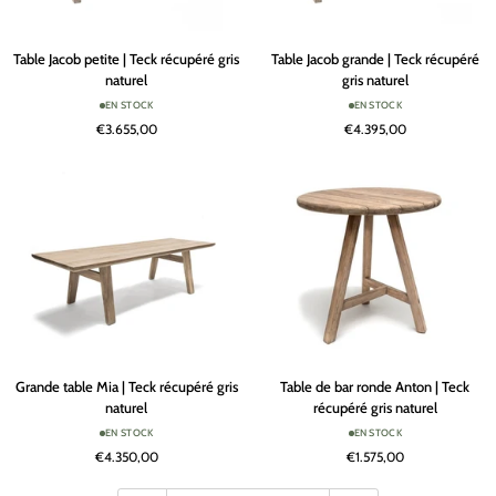
Table
Table
Table Jacob petite | Teck récupéré gris
Table Jacob grande | Teck récupéré
Jacob
Jacob
naturel
gris naturel
petite
grande
EN STOCK
EN STOCK
|
|
€3.655,00
€4.395,00
Teck
Teck
récupéré
récupéré
gris
gris
naturel
naturel
Grande
Table
Grande table Mia | Teck récupéré gris
Table de bar ronde Anton | Teck
table
de
naturel
récupéré gris naturel
Mia
bar
EN STOCK
EN STOCK
|
ronde
€4.350,00
€1.575,00
Teck
Anton
récupéré
|