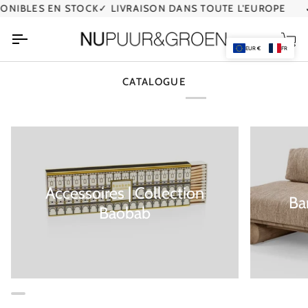
Passer
NIBLES EN STOCK
✓ LIVRAISON DANS TOUTE L'EUROPE
✓ 
au
contenu
Pan
EUR €
FR
CATALOGUE
Accessoires | Collection
Ba
Baobab