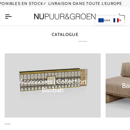
Passer
ONIBLES EN STOCK
✓ LIVRAISON DANS TOUTE L'EUROPE
✓
au
contenu
Pan
EUR €
FR
CATALOGUE
Accessoires | Collection
Ba
Baobab