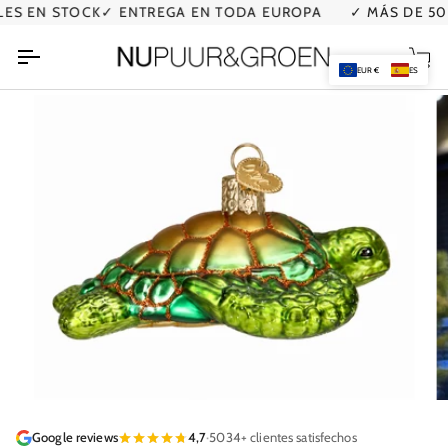
Ir
 EN STOCK
✓ ENTREGA EN TODA EUROPA
✓ MÁS DE 5034
directamente
al
Car
contenido
EUR €
ES
Google reviews
4,7
·
5034+ clientes satisfechos