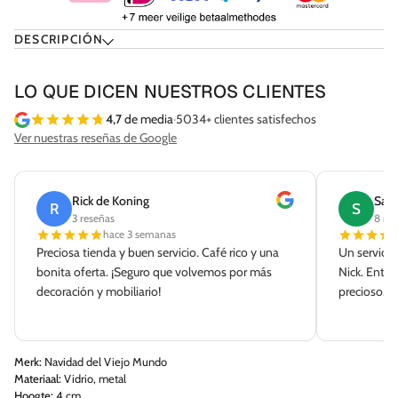
DESCRIPCIÓN
LO QUE DICEN NUESTROS CLIENTES
4,7
de media
·
5034+ clientes satisfechos
Ver nuestras reseñas de Google
Rick de Koning
Sab
R
S
3 reseñas
8 re
hace 3 semanas
Preciosa tienda y buen servicio. Café rico y una
Un servicio
bonita oferta. ¡Seguro que volvemos por más
Nick. Entre
decoración y mobiliario!
precioso. ¡G
Merk:
Navidad del Viejo Mundo
Materiaal:
Vidrio, metal
Hoogte:
4 cm